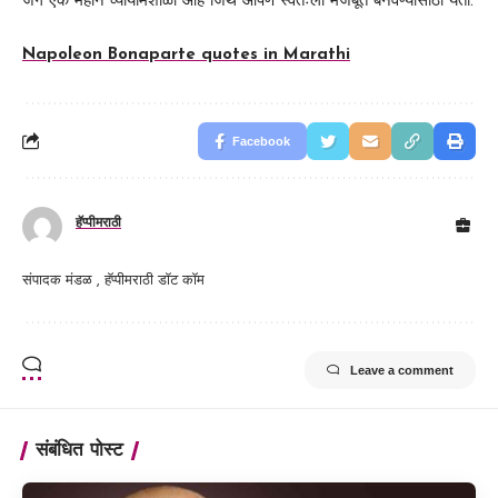
जग एक महान व्यायामशाळा आहे जिथे आपण स्वतःला मजबूत बनवण्यासाठी येतो.
Napoleon Bonaparte quotes in Marathi
Facebook
हॅप्पीमराठी
संपादक मंडळ , हॅप्पीमराठी डॉट कॉम
Leave a comment
संबंधित पोस्ट