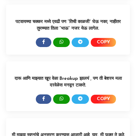
पटवायच्या चक्कर मध्ये एवढी पण “तिची काळजी” घेऊ नका, नाहीतर
तुमच्यात तिला “भाऊ” नजर येऊ लागेल.
COPY
SHARE:
दारू आणि माझ्यात खूप वेळा Breakup झालयं , पण ती बेशरम मला
दरवेळेस मनवून टाकते.
COPY
SHARE:
मी माझ्या स्वप्नांचे अनुसरण करण्यास आजारी आहे, यार. मी फक्त ते कुठे