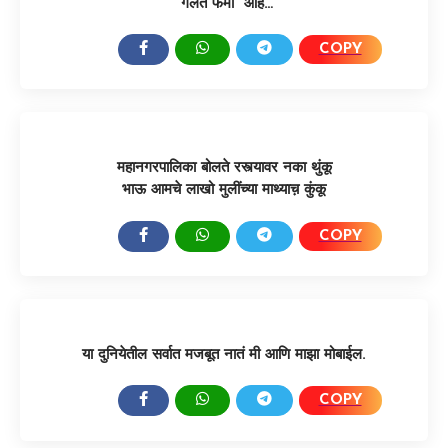
“गलत फैमी” आहे…
COPY
SHARE:
महानगरपालिका बोलते रस्त्यावर नका थुंकू
भाऊ आमचे लाखो मुलींच्या माथ्याच़ कुंकू
COPY
SHARE:
या दुनियेतील सर्वात मजबूत नातं मी आणि माझा मोबाईल.
COPY
SHARE: