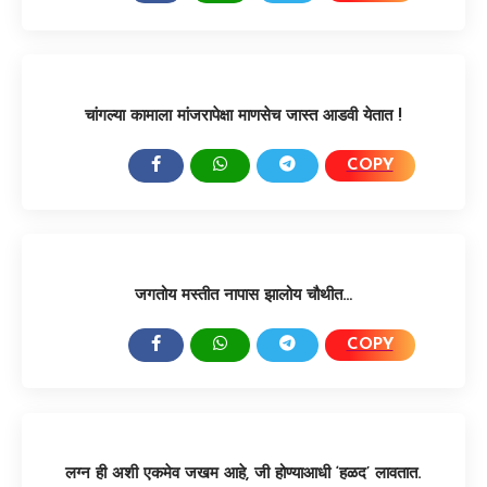
चांगल्या कामाला मांजरापेक्षा माणसेच जास्त आडवी येतात !
COPY
SHARE:
जगतोय मस्तीत नापास झालोय चौथीत…
COPY
SHARE:
लग्न ही अशी एकमेव जखम आहे, जी होण्याआधी ‘हळद’ लावतात.